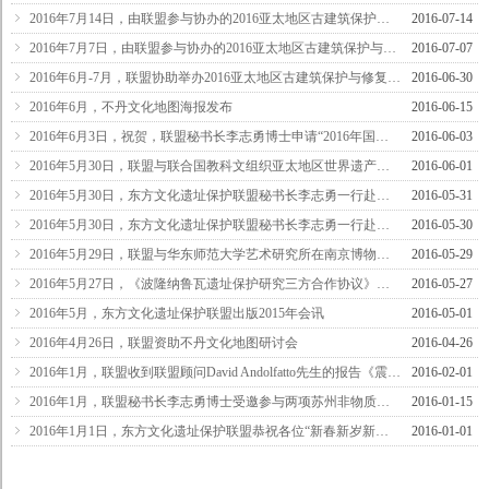
ꁇ
2016年7月14日，由联盟参与协办的2016亚太地区古建筑保护与修复高级人才研修班成功举办
2016-07-14
ꁇ
2016年7月7日，由联盟参与协办的2016亚太地区古建筑保护与修复高级人才研修班开班
2016-07-07
ꁇ
2016年6月-7月，联盟协助举办2016亚太地区古建筑保护与修复技术高级人才研修班
2016-06-30
ꁇ
2016年6月，不丹文化地图海报发布
2016-06-15
ꁇ
2016年6月3日，祝贺，联盟秘书长李志勇博士申请“2016年国家社科基金年度项目”获得立项
2016-06-03
ꁇ
2016年5月30日，联盟与联合国教科文组织亚太地区世界遗产培训与研究中心（上海）、同济大学建筑与城市规划学院、华东师范大学艺术研究所联合主办讲座
2016-06-01
ꁇ
2016年5月30日，东方文化遗址保护联盟秘书长李志勇一行赴寒山寺交流
2016-05-31
ꁇ
2016年5月30日，东方文化遗址保护联盟秘书长李志勇一行赴拙政园交流
2016-05-30
ꁇ
2016年5月29日，联盟与华东师范大学艺术研究所在南京博物院联合主办讲座
2016-05-29
ꁇ
2016年5月27日，《波隆纳鲁瓦遗址保护研究三方合作协议》签约仪式暨波隆纳鲁瓦专题讲座
2016-05-27
ꁇ
2016年5月，东方文化遗址保护联盟出版2015年会讯
2016-05-01
ꁇ
2016年4月26日，联盟资助不丹文化地图研讨会
2016-04-26
ꁇ
2016年1月，联盟收到联盟顾问David Andolfatto先生的报告《震后8个月的尼泊尔文物：现状与将要开展的活动》
2016-02-01
ꁇ
2016年1月，联盟秘书长李志勇博士受邀参与两项苏州非物质文化遗产调研项目
2016-01-15
ꁇ
2016年1月1日，东方文化遗址保护联盟恭祝各位“新春新岁新气象，好年好运好兆头”
2016-01-01