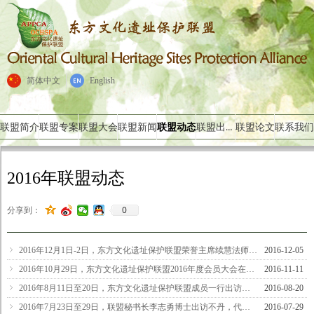
简体中文
English
联盟出版物
联盟简介
联盟专案
联盟大会
联盟新闻
联盟动态
联盟论文
联系我们
2016年联盟动态
0
分享到：
ꁇ
2016年12月1日-2日，东方文化遗址保护联盟荣誉主席续慧法师出席“此岸·彼岸─2016亚太地区宗教遗产保存修复研讨会”
2016-12-05
ꁇ
2016年10月29日，东方文化遗址保护联盟2016年度会员大会在尼泊尔加德满都召开
2016-11-11
ꁇ
2016年8月11日至20日，东方文化遗址保护联盟成员一行出访斯里兰卡
2016-08-20
ꁇ
2016年7月23日至29日，联盟秘书长李志勇博士出访不丹，代表联盟出席“2016不丹文化景观及其意义工作营”
2016-07-29