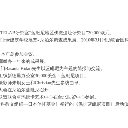
黎ATELAB研究室“蓝毗尼地区佛教遗址研究目”20,000欧元。
 Villette建筑学校展览- 尼泊尔调查成果展。
2010年3月捐助联合国
ai至日本广岛参加会议。
画廊举办一年来的成果展。
asanta Bidari先生以蓝毗尼为主题的简报与交流。
组织新德里办公室30,000美金－蓝毗尼项目。
影师朱炯女士和Christian先生参访曲阜。
会员大会在尼泊尔蓝毗尼召开。
保护联盟联合卓玛唐卡艺术中心在台北世贸中心参展。
合国科教文组织—日本信托基金》举行的《保护蓝毗尼项目》启动