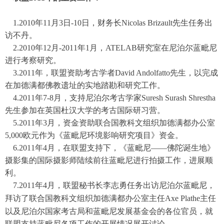
1.
2010年11月3日-10日，财务长Nicolas Brizault先生任务出
访不丹。
2.
2010年12月-2011年1月，ATELAB研究室在尼泊尔蓝毗尼
进行考察研究。
3.
2011年，联盟资助考古学者David Andolfatto先生，以完成
在加德满都佛教遗址的实地踏勘和研究工作。
4.
2011年7-8月，支持尼泊尔考古学家Suresh Surash Shrestha
先生参加在英国杜汉大学的考古国际研习营。
5.
2011年3月，资金资助联合国教科文组织加德满都办公室
5,000欧元作为《蓝毗尼环境影响研究项目》资金。
6.
2011年4月，在联盟支持下，《蓝毗尼——佛陀诞生地》
摄影集的国际摄影师陆续前往蓝毗尼进行拍摄工作，进展顺
利。
7.
2011年4月，联盟秘书长李志勇任务出访尼泊尔蓝毗尼，
拜访了联合国教科文组织加德满都办公室主任Axe
Plathe主任
以及尼泊尔国家考古局和蓝毗尼发展基金会的各位官员，就
联盟支持蓝毗尼各项工作的开展情况展开讨论。