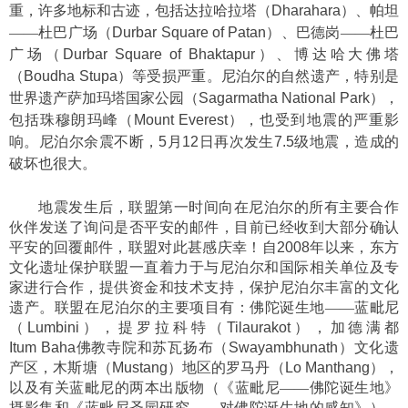
重，许多地标和古迹，包括达拉哈拉塔（
Dharahara
）、帕坦
——杜巴广场（
Durbar Square of Patan
）、巴德岗——杜巴
广场（
Durbar Square of Bhaktapur
）、博达哈大佛塔
（
Boudha Stupa
）等受损严重。尼泊尔的自然遗产，特别是
世界遗产萨加玛塔国家公园（
Sagarmatha National Park
），
包括珠穆朗玛峰（
Mount Everest
），也受到地震的严重影
响。尼泊尔余震不断，
5
月
12
日再次发生
7.5
级地震，造成的
破坏也很大。
地震发生后，联盟第一时间向在尼泊尔的所有主要合作
伙伴发送了询问是否平安的邮件，目前已经收到大部分确认
平安的回覆邮件，联盟对此甚感庆幸！自
2008
年以来，东方
文化遗址保护联盟一直着力于与尼泊尔和国际相关单位及专
家进行合作，提供资金和技术支持，保护尼泊尔丰富的文化
遗产。联盟在尼泊尔的主要项目有：佛陀诞生地——蓝毗尼
（
Lumbini
），提罗拉科特（
Tilaurakot
），加德满都
Itum Baha
佛教寺院和苏瓦扬布（
Swayambhunath
）文化遗
产区，木斯塘（
Mustang
）地区的罗马丹（
Lo Manthang
），
以及有关蓝毗尼的两本出版物（《蓝毗尼——佛陀诞生地》
摄影集和《蓝毗尼圣园研究——对佛陀诞生地的感知》）。