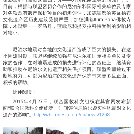
目前，根据与联盟密切合作的尼泊尔和国际相关单位及专家
对各项既有遗产保护项目的初步评估，加德满都的苏瓦扬布
文化遗产区历史建筑受损严重；加德满都
Itum Baha
佛教寺
院，木斯塘——罗马丹，蓝毗尼和提罗拉科特受到的影响相
对较小。
尼泊尔地震对当地的文化遗产造成了巨大的损失。在这
个困难时期，联盟将继续加强与尼泊尔和国际相关单位及专
家的合作，在对地震造成的损失进行评估的基础上，继续资
助和推动在尼泊尔文化遗产相关保护项目。联盟希望通过不
断地努力，可以为尼泊尔的文化遗产保护带来更多且正面、
积极的帮助。
延伸阅读：
2015
年
4
月
27
日，联合国教科文组织在其官网发布新
闻“联合国教科文组织第一时间评估尼泊尔毁灭性地震对文化
遗产的影响”。
http://whc.unesco.org/en/news/1268