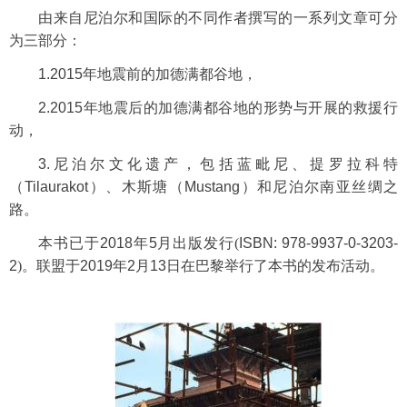
由来自尼泊尔和国际的不同作者撰写的一系列文章可分
为三部分：
1.2015
年地震前的加德满都谷地，
2.2015
年地震后的加德满都谷地的形势与开展的救援行
动，
3.
尼泊尔文化遗产，包括蓝毗尼、提罗拉科特
（
Tilaurakot
）、木斯塘（
Mustang
）和尼泊尔南亚丝绸之
路。
本书已于
2018
年
5
月出版发行
(
ISBN: 978-9937-0-3203-
2
)
。联盟于
2019
年
2
月
13
日在巴黎举行了本书的发布活动。