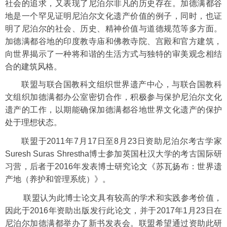
社会的追求，又表现了尼泊尔非凡的历史存在。加德满都谷
地是一个罕见证明尼泊尔文化遗产价值的例子，同时，也证
明了尼泊尔的社会、历史、精神价值与道德规范等多方面。
加德满都谷地的印度教寺庙和佛教寺院、宫殿和官方建筑，
向世界揭示了一种将和谐的生活方式与独特的审美观念相结
合的建筑风格。
联盟与联合国教科文组织世界遗产中心，与联合国教科
文组织加德满都办公室密切合作，积极参与保护尼泊尔文化
遗产的工作，以期能确保加德满都谷地世界文化遗产的保护
处于理想状态。
联盟于
2011
年
7
月
17
日至
8
月
23
日资助尼泊尔考古学家
Suresh Suras Shrestha
博士参加英国杜汉大学的考古国际研
习营，后者于
2016
年发表博士研究论文《苏瓦扬布：世界遗
产地（养护和管理系统）》。
联盟认为此博士论文具有较高的学术和实践参考价值，
因此于
2016
年资助出版发行此论文，并于
2017
年
1
月
23
日在
尼泊尔加德满都举办了新书发表会。联盟希望通过资助此研