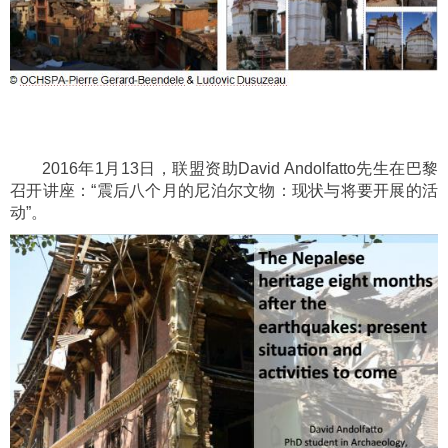
2016
年
1
月
13
日，联盟资助
David Andolfatto
先生在巴黎
召开讲座：
“
震后八个月的尼泊尔文物：现状与将要开展的活
动
”
。