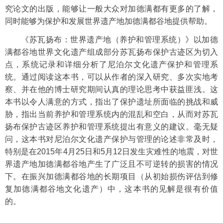
究论文的出版，能够让一般大众对加德满都有更多的了解，
同时能够为保护和发展世界遗产地加德满都谷地提供帮助。
《苏瓦扬布：世界遗产地（养护和管理系统）》以加德
满都谷地世界文化遗产组成部分苏瓦扬布保护古迹区为切入
点，系统记录和详细分析了尼泊尔文化遗产保护和管理系
统。通过阅读这本书，可以从作者的深入研究、多次实地考
察、并在他的博士研究期间认真的理论思考中获益匪浅。这
本书以令人满意的方式，指出了保护遗址所面临的挑战和威
胁，指出当前养护和管理系统内的混乱和空白，从而对苏瓦
扬布保护古迹区养护和管理系统提出有意义的建议。毫无疑
问，这本书对尼泊尔文化遗产保护与管理的论述非常及时，
特别是在
2015
年
4
月
25
日和
5
月
12
日发生灾难性的地震，对世
界遗产地加德满都谷地产生了广泛且不可逆转的损害的情况
下。在振兴加德满都谷地的长期项目（从初始损伤评估到修
复加德满都谷地文化遗产）中，这本书的见解是很有价值
的。