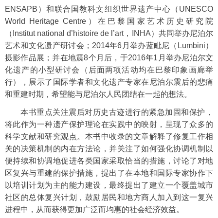
ENSAPB
）和联合国教科文组织世界遗产中心（
UNESCO
World Heritage Centre
）在巴黎国家艺术历史研究院
（
Institut national d’histoire de l’art
，
INHA
）共同举办尼泊尔
艺术和文化遗产研讨会；
2014
年
6
月举办蓝毗尼（
Lumbini
）
摄影作品展；并在地震
8
个月后，于
2016
年
1
月举办尼泊尔文
化遗产的小型研讨会（后面两项活动均在巴黎印象画廊举
行），展示了国际学者和文化遗产专家在尼泊尔震后的悲痛
和重建时期，希望能与尼泊尔人民团结在一起的想法。
本书重点关注震后对历史古迹进行的紧急加固和保护，
将此作为一种遗产保护理论在实践中的映射，呈现了众多的
科学文献和研究观点。本书中收录的文章解释了修复工作相
关的决策机制的内在方法论，并关注了如何强化协调机制以
便持续和协调地促进各类国家采取恰当的措施，讨论了对地
区复兴与重建的保护措施，提出了在本地和国际专家协作下
以培训计划为主的能力建设，最终提出了建立一个覆盖城市
社区的总体复兴计划，鼓励居民和地方商人加入到这一复兴
进程中，从而获得更加广泛而均惠的社会经济效益。