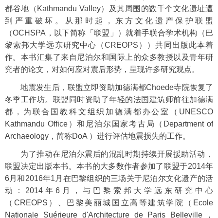
都谷地（
Kathmandu Valley
）及其周围的数千个文化遗址遭
到严重破坏。从那时起，东方文化遗产保护联盟
（
OCHSPA
，以下简称「联盟」）就着手联合学术机构（巴
黎索邦大学远东研究中心（
CREOPS
））共同出版此本着
作。本书汇集了来自尼泊尔和国际上的众多教授以及青年研
究者的论文，对如何应对震后形势，呈现许多研究观点。
地震发生后，联盟立即资助加德满都
Choede
寺院恢复了
冬季工作坊。联盟同时资助了年轻的法国建筑师前往加德满
都，为联合国教科文组织加德满都办公室（
UNESCO
Kathmandu Office
）和尼泊尔国家考古局（
Department of
Archaeology
，简称
DoA
）进行评估地震损失的工作。
为了推动在尼泊尔震后的混乱时期持续开展援助活动，
联盟决定出版本书。本书的大多数作者参加了联盟于
2014
年
6
月和
2016
年
1
月在巴黎组织的三场关于尼泊尔文化遗产的活
动：
2014
年
6
月，与巴黎索邦大学远东研究中心
（
CREOPS
）、巴黎美丽城国立高等建筑学院（
Ecole
Nationale Suérieure d'Architecture de Paris Belleville
，