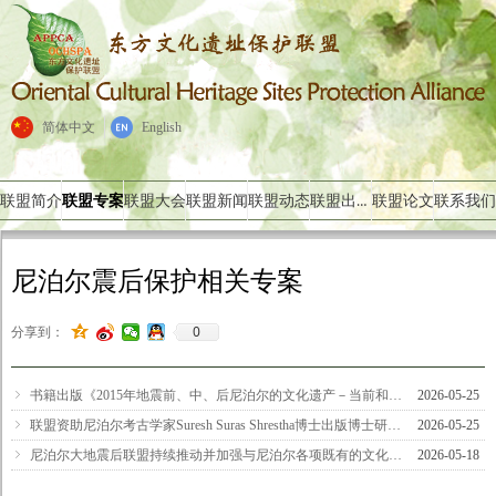
简体中文
English
联盟出版物
联盟简介
联盟专案
联盟大会
联盟新闻
联盟动态
联盟论文
联系我们
尼泊尔震后保护相关专案
0
分享到：
ꁇ
书籍出版《2015年地震前、中、后尼泊尔的文化遗产－当前和未来的挑战》
2026-05-25
ꁇ
联盟资助尼泊尔考古学家Suresh Suras Shrestha博士出版博士研究论文
2026-05-25
ꁇ
尼泊尔大地震后联盟持续推动并加强与尼泊尔各项既有的文化遗产保护专案
2026-05-18